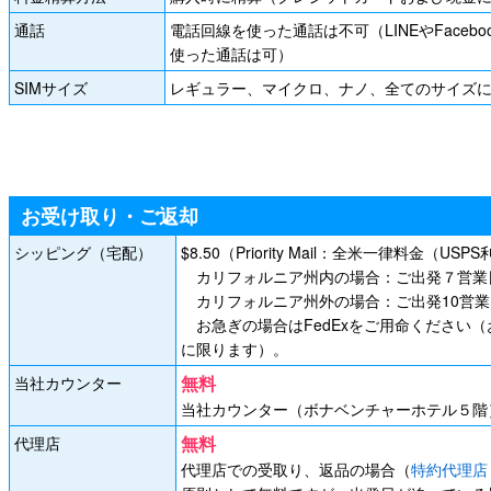
通話
電話回線を使った通話は不可（LINEやFace
使った通話は可）
SIMサイズ
レギュラー、マイクロ、ナノ、全てのサイズ
お受け取り・ご返却
シッピング（宅配）
$8.50（Priority Mail：全米一律料金（USP
カリフォルニア州内の場合：ご出発７営業
カリフォルニア州外の場合：ご出発10営
お急ぎの場合はFedExをご用命ください
に限ります）。
無料
当社カウンター
当社カウンター（ボナベンチャーホテル５階
無料
代理店
代理店での受取り、返品の場合（
特約代理店