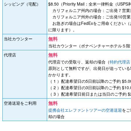
シッピング（宅配）
$8.50（Priority Mail：全米一律料金（USP
カリフォルニア州内の場合：ご出発７営業
カリフォルニア州外の場合：ご出発10営
お急ぎの場合はFedExをご用命ください
に限ります）。
無料
当社カウンター
当社カウンター（ボナベンチャーホテル５階
無料
代理店
代理店での受取り、返却の場合（
特約代理店
原則として無料ですが、出発日が迫っている
かかります。
（ 1 ）配達希望日の5日前以降のご予約 $5.0
（ 2 ）配達希望日の3日前以降のご予約 $10.
（ 3 ）配達希望日前日または当日のご予約 $25
無料
空港送迎をご利用
提携会社エレファントツアーの空港送迎
をご
却の場合