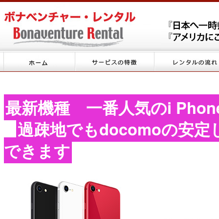
最新機種 一番人気のi Phon
過疎地でもdocomoの安
できます