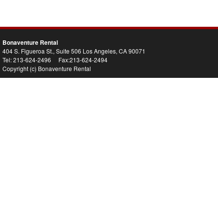
Bonaventure Rental
404 S. Figueroa St., Suite 506 Los Angeles, CA 90071
Tel: 213-624-2496 Fax:213-624-2494
Copyright (c) Bonaventure Rental