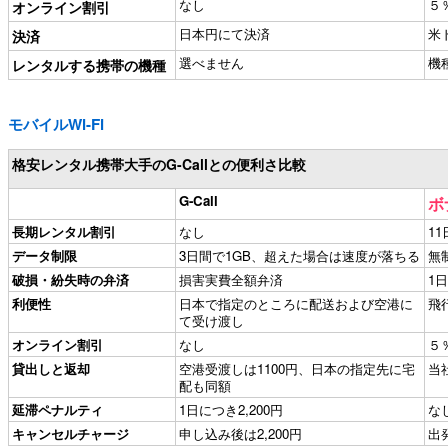
なし
５
オンライン割引
日本円にて決済
米
決済
選べません
機
レンタルする携帯の機種
モバイルWi-Fi
格安レンタル携帯大手のG-Callとの便利さ比較
G-Call
ボ
長期レンタル割引
なし
1
データ制限
3日間で1GB、超えた場合は速度が落ちる
無
破損・紛失時の弁済
損害実費全額弁済
1
利便性
日本で指定のところに配送および空港に
飛
て受け渡し
オンライン割引
なし
５
貸出しと返却
空港受渡しは1100円、日本の指定先に宅
当
配も同額
延滞ペナルティ
1日につき2,200円
な
キャンセルチャージ
申し込み後は2,200円
出