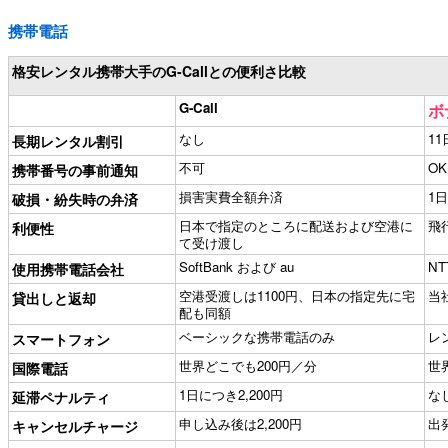
携帯電話
格安レンタル携帯大手のG-Callとの便利さ比較
G-Call
ボ
なし
1
長期レンタル割引
不可
OK
携帯番号の事前通知
損害実費全額弁済
1
破損・紛失時の弁済
日本で指定のところに配送および空港に
飛
利便性
て受け渡し
SoftBank および au
NT
使用携帯電話会社
空港受渡しは1100円、日本の指定先に宅
当
貸出しと返却
配も同額
ベーシックな携帯電話のみ
レ
スマートフォン
世界どこでも200円／分
世
国際電話
1日につき2,200円
な
延滞ペナルティ
申し込み後は2,200円
出
キャンセルチャージ